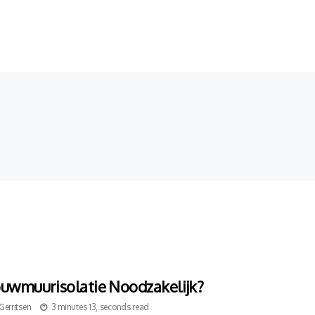
ouwmuurisolatie Noodzakelijk?
Gerritsen
3 minutes 13, seconds read