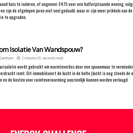
taand huis te isoleren, of ongeveer £475 voor een halfvrijstaande woning, vol
n zijn de afgelopen jaren niet veel gedaald, maar er zijn meer prikkels van 
tie te upgraden.
m Isolatie Van Wandspouw?
Gerritsen
2 minutes 10, seconds read
isolatie wordt gebruikt om warmteverlies door een spouwmuur te vermindere
rdracht remt. Dit immobiliseert de lucht in de holte (lucht is nog steeds de 
 en de kosten voor ruimteverwarming aanzienlijk kunnen worden verlaagd.