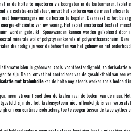
naf in de holte te injecteren via boorgaten in de buitenmuren. Isolati
nd als isolatie-installateur, omvat het sorteren van de meest efficiënte 
 met bouwmanagers om de kosten te bepalen. Daarnaast is het belang
energie-efficiëntie van uw woning. Het isolatiemateriaal bestaat meest
uim worden gebruikt. Spouwwanden kunnen worden geïsoleerd door isol
eestal minerale wol of polystyreenkorrels of polyurethaanschuim. Deze f
erialen die nodig zijn voor de behoeften van het gebouw en het onderh
solatiematerialen in gebouwen, zoals vochtbestendigheid, zolderisolatie 
ger te zijn. De rol omvat het controleren van de geschiktheid van een w
solatie met kralenholte
kan de holte nog steeds werken zoals bedoeld in 
gen, maar stroomt snel door de kralen naar de bodem van de muur. Het 
gesteld zijn dat het kralensysteem niet afhankelijk is van waterafst
ijk om een continue isolatielaag toe te voegen tussen de twee wythes e