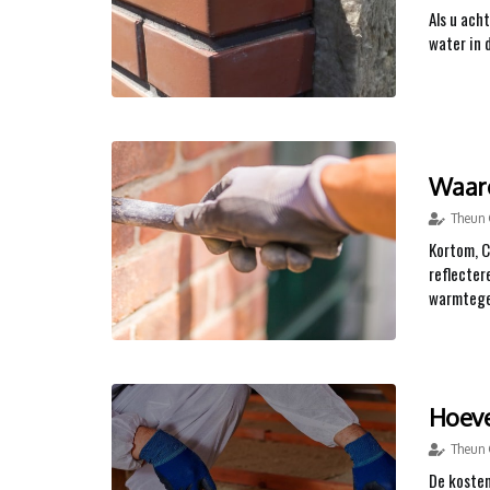
Als u ach
water in 
Waar
Theun 
Kortom, C
reflecter
warmtegel
Hoeve
Theun 
De kosten