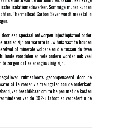
n aan de dikte van de buitenmuren. U kunt een stage
hermische isolatiemedewerker. Sommige muren kunnen
zichten. ThermaBead Carbon Saver wordt meestal in
egen.
 door een speciaal ontworpen injectiepistool onder
eve manier zijn om warmte in uw huis vast te houden
ezelwol of minerale wolpanelen die tussen de twee
chillende voordelen en vele andere worden ook veel
 te zorgen dat ze energiezuinig zijn.
 negatieven ruimschoots gecompenseerd door de
water af te voeren via treurgaten aan de onderkant
giebedrijven beschikbaar om te helpen met de kosten
 verminderen van de CO2-uitstoot en verbetert u de