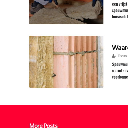
een vrijs
spouwmure
huisisola
Waaro
Theun 
Spouwmuur
warmteove
voorkomen
More Posts