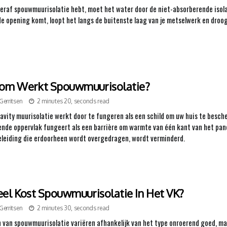
teraf spouwmuurisolatie hebt, moet het water door de niet-absorberende isola
de opening komt, loopt het langs de buitenste laag van je metselwerk en droogt
om Werkt Spouwmuurisolatie?
Gerritsen
2 minutes 20, seconds read
avity muurisolatie werkt door te fungeren als een schild om uw huis te bes
ende oppervlak fungeert als een barrière om warmte van één kant van het pane
eiding die erdoorheen wordt overgedragen, wordt verminderd.
el Kost Spouwmuurisolatie In Het VK?
Gerritsen
2 minutes 30, seconds read
 van spouwmuurisolatie variëren afhankelijk van het type onroerend goed, m