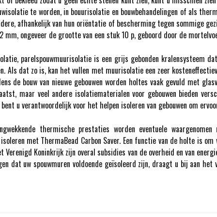
t of bekleed zodat u geen echte stenen kunt zien, kunt u misschien zie
ouwisolatie te worden, in bouurisolatie en bouwbehandelingen of als t
dere, afhankelijk van hun oriëntatie of bescherming tegen sommige ge
2 mm, ongeveer de grootte van een stuk 10 p, geboord door de mortelvo
olatie, parelspouwmuurisolatie is een grijs gebonden kralensysteem dat
n. Als dat zo is, kan het vullen met muurisolatie een zeer kosteneffecti
jdens de bouw van nieuwe gebouwen worden holtes vaak gevuld met glasv
laatst, maar veel andere isolatiematerialen voor gebouwen bieden vers
e bent u verantwoordelijk voor het helpen isoleren van gebouwen om ervoor
ingwekkende thermische prestaties worden eventuele waargenomen
t isoleren met ThermaBead Carbon Saver. Een functie van de holte is om 
 Verenigd Koninkrijk zijn overal subsidies van de overheid en van ener
gen dat uw spouwmuren voldoende geïsoleerd zijn, draagt u bij aan het