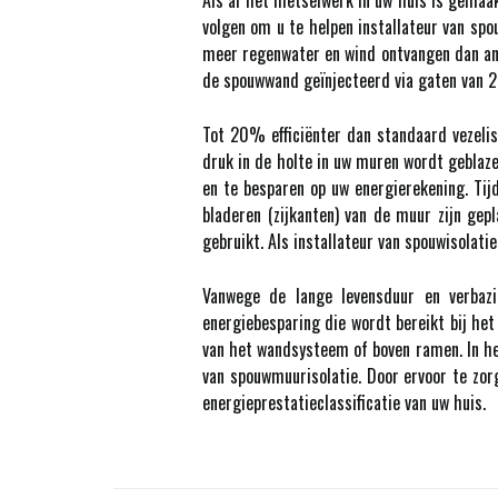
Als al het metselwerk in uw huis is gemaak
volgen om u te helpen installateur van sp
meer regenwater en wind ontvangen dan an
de spouwwand geïnjecteerd via gaten van 2
Tot 20% efficiënter dan standaard vezelis
druk in de holte in uw muren wordt geblaze
en te besparen op uw energierekening. Ti
bladeren (zijkanten) van de muur zijn gep
gebruikt. Als installateur van spouwisolati
Vanwege de lange levensduur en verbaz
energiebesparing die wordt bereikt bij he
van het wandsysteem of boven ramen. In het
van spouwmuurisolatie. Door ervoor te zor
energieprestatieclassificatie van uw huis.